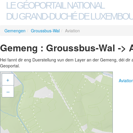
LE GÉOPORTAIL NATIONAL
DU GRAND-DUCHÉ DE LUXEMBO
Gemengen
/
Groussbus-Wal
/
Aviation
Gemeng : Groussbus-Wal -> A
Hei fannt dir eng Duerstellung vun dem Layer an der Gemeng, déi dir 
Geoportal.
+
Aviati
–