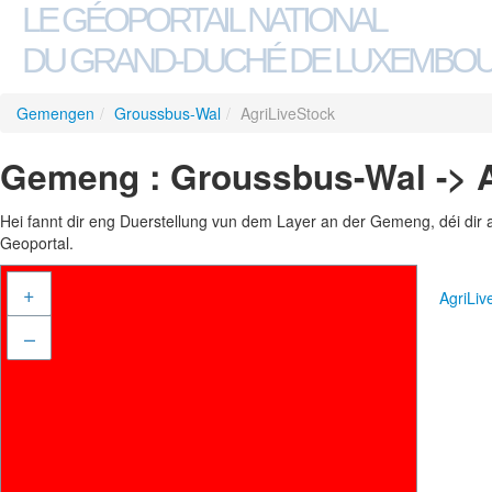
LE GÉOPORTAIL NATIONAL
DU GRAND-DUCHÉ DE LUXEMBO
Gemengen
/
Groussbus-Wal
/
AgriLiveStock
Gemeng : Groussbus-Wal -> A
Hei fannt dir eng Duerstellung vun dem Layer an der Gemeng, déi dir 
Geoportal.
+
AgriLi
–