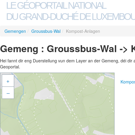
LE GÉOPORTAIL NATIONAL
DU GRAND-DUCHÉ DE LUXEMBO
Gemengen
/
Groussbus-Wal
/
Kompost-Anlagen
Gemeng : Groussbus-Wal -> 
Hei fannt dir eng Duerstellung vun dem Layer an der Gemeng, déi dir 
Geoportal.
+
Kompos
–