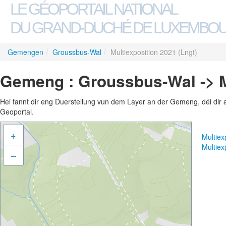
LE GÉOPORTAIL NATIONAL
DU GRAND-DUCHÉ DE LUXEMBO
Gemengen
/
Groussbus-Wal
/
Multiexposition 2021 (Lngt)
Gemeng : Groussbus-Wal -> Mu
Hei fannt dir eng Duerstellung vun dem Layer an der Gemeng, déi dir 
Geoportal.
+
Multiex
Multiex
–