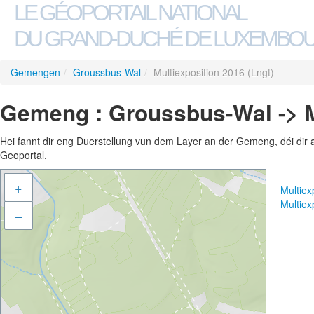
LE GÉOPORTAIL NATIONAL
DU GRAND-DUCHÉ DE LUXEMBO
Gemengen
/
Groussbus-Wal
/
Multiexposition 2016 (Lngt)
Gemeng : Groussbus-Wal -> Mu
Hei fannt dir eng Duerstellung vun dem Layer an der Gemeng, déi dir 
Geoportal.
+
Multiex
Multiex
–