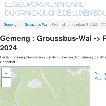
LE GÉOPORTAIL NATIONAL
DU GRAND-DUCHÉ DE LUXEMBO
Gemengen
/
Groussbus-Wal
/
Potentiell roueg urban Gebidder 20
Gemeng : Groussbus-Wal -> P
2024
Hei fannt dir eng Duerstellung vun dem Layer an der Gemeng, déi dir 
Geoportal.
+
Potenti
Potenti
–