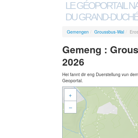
LE GÉOPORTAIL N
DU GRAND-DUCHÉ
Gemengen
/
Groussbus-Wal
/
Eros
Gemeng : Grous
2026
Hei fannt dir eng Duerstellung vun de
Geoportal.
+
–