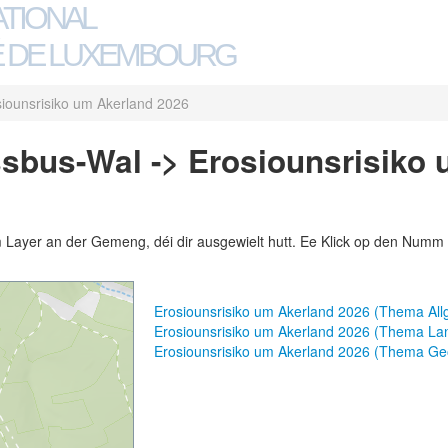
ATIONAL
 DE LUXEMBOURG
iounsrisiko um Akerland 2026
sbus-Wal -> Erosiounsrisiko 
m Layer an der Gemeng, déi dir ausgewielt hutt. Ee Klick op den Numm 
Erosiounsrisiko um Akerland 2026 (Thema Al
Erosiounsrisiko um Akerland 2026 (Thema Lan
Erosiounsrisiko um Akerland 2026 (Thema Ge