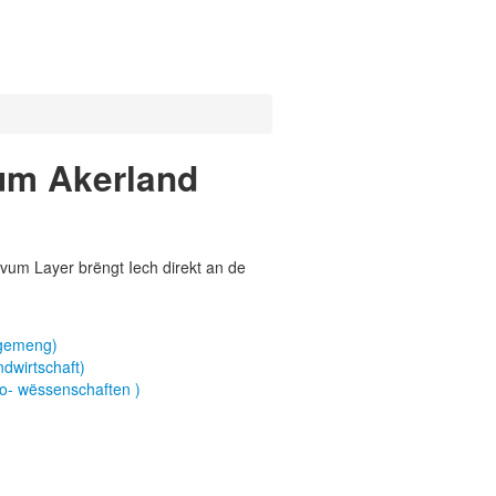
um Akerland
vum Layer brëngt Iech direkt an de
lgemeng)
dwirtschaft)
o- wëssenschaften )