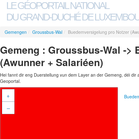
LE GÉOPORTAIL NATIONAL
DU GRAND-DUCHÉ DE LUXEMBO
Gemengen
/
Groussbus-Wal
/
Buedemversigelung pro Notzer (Awu
Gemeng : Groussbus-Wal -> 
(Awunner + Salariéen)
Hei fannt dir eng Duerstellung vun dem Layer an der Gemeng, déi dir 
Geoportal.
+
Buedem
–