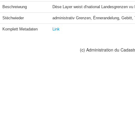
Beschreiwung
Dëse Layer weist d'national Landesgrenzen vu 
Stëchwieder
administrativ Grenzen, Ënnerandelung, Gebitt, T
Komplett Metadaten
Link
(c) Administration du Cadast