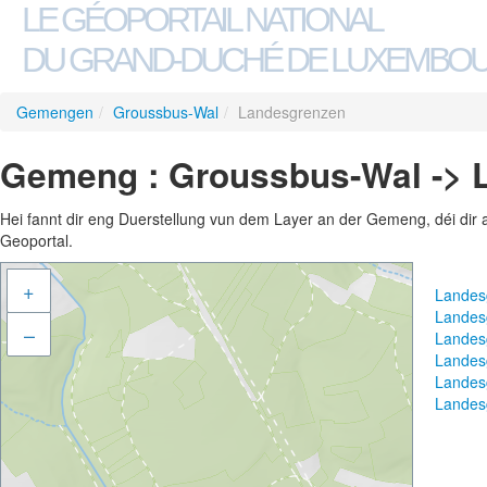
LE GÉOPORTAIL NATIONAL
DU GRAND-DUCHÉ DE LUXEMBO
Gemengen
/
Groussbus-Wal
/
Landesgrenzen
Gemeng : Groussbus-Wal -> 
Hei fannt dir eng Duerstellung vun dem Layer an der Gemeng, déi dir 
Geoportal.
+
Landes
Landes
–
Landes
Landes
Landes
Landes