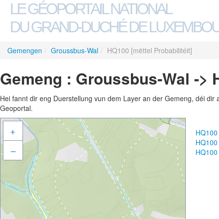
LE GÉOPORTAIL NATIONAL
DU GRAND-DUCHÉ DE LUXEMBO
Gemengen
/
Groussbus-Wal
/
HQ100 [mëttel Probabilitéit]
Gemeng : Groussbus-Wal -> HQ
Hei fannt dir eng Duerstellung vun dem Layer an der Gemeng, déi dir 
Geoportal.
+
HQ100 [
HQ100 [
–
HQ100 [