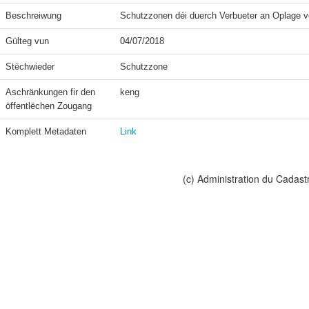
Beschreiwung
Schutzzonen déi duerch Verbueter an Oplage ve
Gülteg vun
04/07/2018
Stëchwieder
Schutzzone
Aschränkungen fir den 
keng
öffentlëchen Zougang
Komplett Metadaten
Link
(c) Administration du Cadast