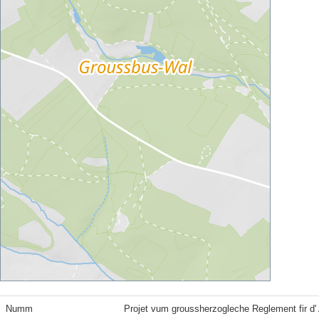
Numm
Projet vum groussherzogleche Reglement fir 