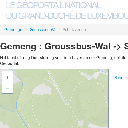
LE GÉOPORTAIL NATIONAL
DU GRAND-DUCHÉ DE LUXEMBO
Gemengen
/
Groussbus-Wal
/
Schutzzonen
Gemeng : Groussbus-Wal -> 
Hei fannt dir eng Duerstellung vun dem Layer an der Gemeng, déi dir 
Geoportal.
+
Schutz
–