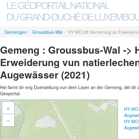
LE GÉOPORTAIL NATIONAL
DU GRAND-DUCHÉ DE LUXEMBO
Gemengen
/
Groussbus-Wal
/
HY MO.08 Sécherung an Erweiderung
Gemeng : Groussbus-Wal -> 
Erweiderung vun natierlechen
Augewässer (2021)
Hei fannt dir eng Duerstellung vun dem Layer an der Gemeng, déi dir 
Geoportal.
+
HY MO.
Augewä
–
HY MO.
Augewä