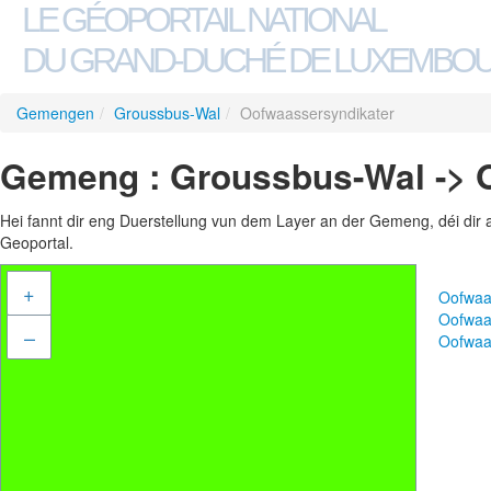
LE GÉOPORTAIL NATIONAL
DU GRAND-DUCHÉ DE LUXEMBO
Gemengen
/
Groussbus-Wal
/
Oofwaassersyndikater
Gemeng : Groussbus-Wal -> 
Hei fannt dir eng Duerstellung vun dem Layer an der Gemeng, déi dir 
Geoportal.
+
Oofwaa
Oofwaa
–
Oofwaa