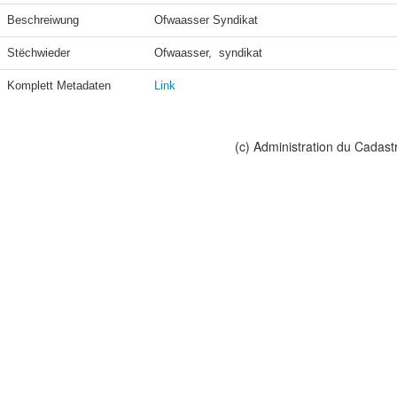
Beschreiwung
Ofwaasser Syndikat
Stëchwieder
Ofwaasser,  syndikat
Komplett Metadaten
Link
(c) Administration du Cadast