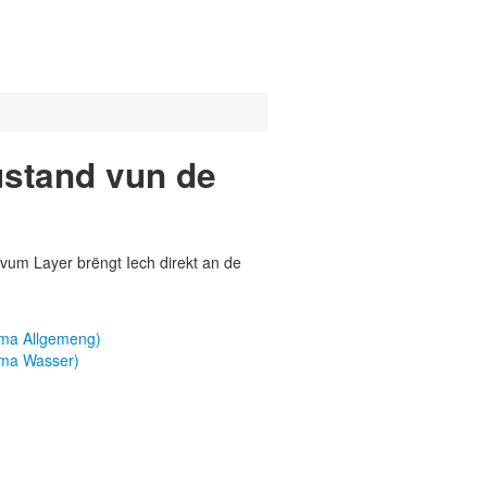
stand vun de
vum Layer brëngt Iech direkt an de
ma Allgemeng)
ma Wasser)