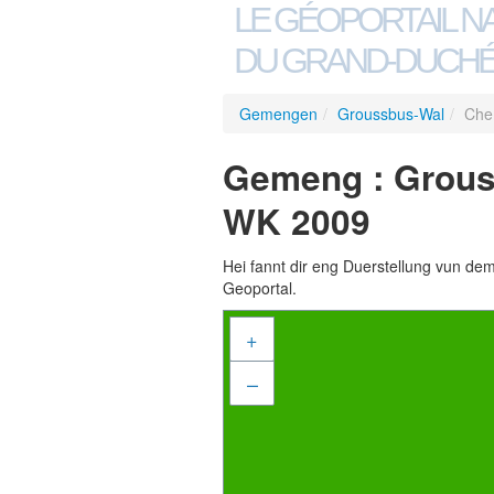
LE GÉOPORTAIL N
DU GRAND-DUCHÉ
Gemengen
/
Groussbus-Wal
/
Che
Gemeng : Grous
WK 2009
Hei fannt dir eng Duerstellung vun de
Geoportal.
+
–