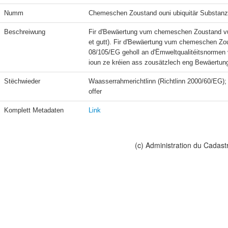
Numm
Chemeschen Zoustand ouni ubiquitär Substanze
Beschreiwung
Fir d'Bewäertung vum chemeschen Zoustand vu
et gutt). Fir d'Bewäertung vum chemeschen Zous
08/105/EG geholl an d'Ëmweltqualitéitsnormen vu
ioun ze kréien ass zousätzlech eng Bewäertung
Stëchwieder
Waasserrahmerichtlinn (Richtlinn 2000/60/EG);
offer
Komplett Metadaten
Link
(c) Administration du Cadast