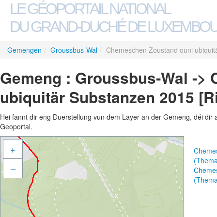
LE GÉOPORTAIL NATIONAL
DU GRAND-DUCHÉ DE LUXEMBO
Gemengen
/
Groussbus-Wal
/
Chemeschen Zoustand ouni ubiquitä
Gemeng : Groussbus-Wal -> 
ubiquitär Substanzen 2015 [R
Hei fannt dir eng Duerstellung vun dem Layer an der Gemeng, déi dir 
Geoportal.
+
Chemesc
(Thema
–
Chemesc
(Thema