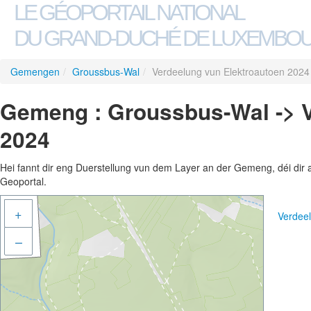
LE GÉOPORTAIL NATIONAL
DU GRAND-DUCHÉ DE LUXEMBO
Gemengen
/
Groussbus-Wal
/
Verdeelung vun Elektroautoen 2024
Gemeng : Groussbus-Wal -> V
2024
Hei fannt dir eng Duerstellung vun dem Layer an der Gemeng, déi dir 
Geoportal.
+
Verdee
–