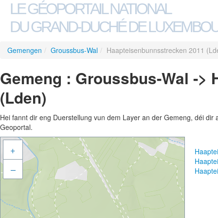
LE GÉOPORTAIL NATIONAL
DU GRAND-DUCHÉ DE LUXEMBO
Gemengen
/
Groussbus-Wal
/
Haapteisenbunnsstrecken 2011 (Ld
Gemeng : Groussbus-Wal -> 
(Lden)
Hei fannt dir eng Duerstellung vun dem Layer an der Gemeng, déi dir 
Geoportal.
+
Haapte
Haapte
–
Haapte