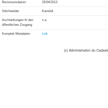
Revisiounsdatum
25/04/2013
Stëchwieder
Kaméidi
Aschränkungen fir den 
n.a.
öffentlëchen Zougang
Komplett Metadaten
Link
(c) Administration du Cadast