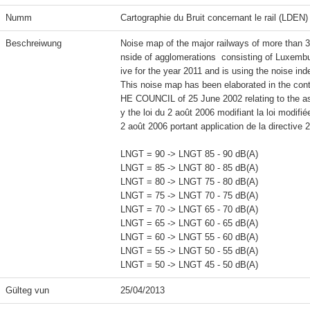
Numm
Cartographie du Bruit concernant le rail (LDEN)
Beschreiwung
Noise map of the major railways of more than 30
nside of agglomerations  consisting of Luxembu
ive for the year 2011 and is using the noise in
This noise map has been elaborated in th
HE COUNCIL of 25 June 2002 relating to the a
y the loi du 2 août 2006 modifiant la loi modifié
2 août 2006 portant application de la directive 2
LNGT = 90 -> LNGT 85 - 90 dB(A)

LNGT = 85 -> LNGT 80 - 85 dB(A)

LNGT = 80 -> LNGT 75 - 80 dB(A)

LNGT = 75 -> LNGT 70 - 75 dB(A)

LNGT = 70 -> LNGT 65 - 70 dB(A)

LNGT = 65 -> LNGT 60 - 65 dB(A)

LNGT = 60 -> LNGT 55 - 60 dB(A)

LNGT = 55 -> LNGT 50 - 55 dB(A)

Gülteg vun
25/04/2013