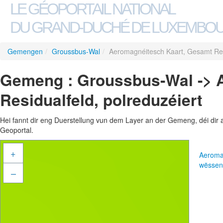
LE GÉOPORTAIL NATIONAL
DU GRAND-DUCHÉ DE LUXEMBO
Gemengen
/
Groussbus-Wal
/
Aeromagnéitesch Kaart, Gesamt Resi
Gemeng : Groussbus-Wal -> 
Residualfeld, polreduzéiert
Hei fannt dir eng Duerstellung vun dem Layer an der Gemeng, déi dir 
Geoportal.
+
Aeromag
wëssen
–