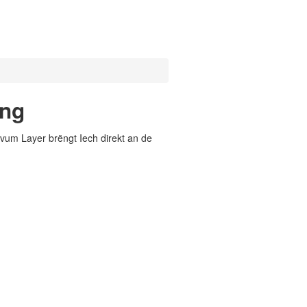
ung
vum Layer brëngt Iech direkt an de