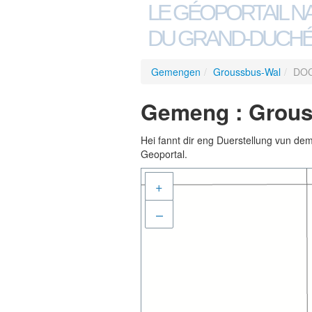
LE GÉOPORTAIL N
DU GRAND-DUCHÉ
Gemengen
/
Groussbus-Wal
/
DOC
Gemeng : Grous
Hei fannt dir eng Duerstellung vun de
Geoportal.
+
–