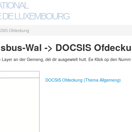
ATIONAL
 DE LUXEMBOURG
SIS Ofdeckung
sbus-Wal -> DOCSIS Ofdeck
m Layer an der Gemeng, déi dir ausgewielt hutt. Ee Klick op den Numm 
DOCSIS Ofdeckung (Thema Allgemeng)