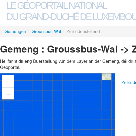
LE GÉOPORTAIL NATIONAL
DU GRAND-DUCHÉ DE LUXEMBO
Gemengen
/
Groussbus-Wal
/
Zefriddenstellend
Gemeng : Groussbus-Wal -> Z
Hei fannt dir eng Duerstellung vun dem Layer an der Gemeng, déi dir 
Geoportal.
+
Zefridd
–