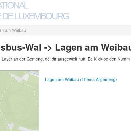
ATIONAL
 DE LUXEMBOURG
en am Weibau
sbus-Wal -> Lagen am Weiba
m Layer an der Gemeng, déi dir ausgewielt hutt. Ee Klick op den Numm 
Lagen am Weibau (Thema Allgemeng)