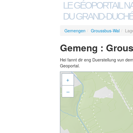
LE GÉOPORTAIL N
DU GRAND-DUCHÉ
Gemengen
/
Groussbus-Wal
/
Lag
Gemeng : Grous
Hei fannt dir eng Duerstellung vun de
Geoportal.
+
–