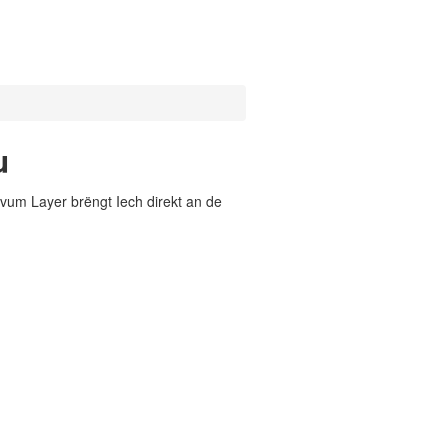
u
vum Layer brëngt Iech direkt an de