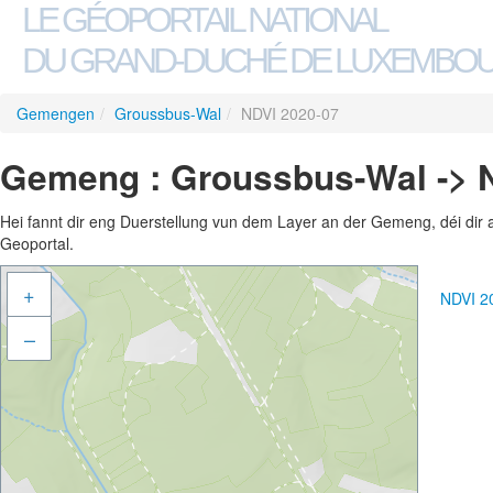
LE GÉOPORTAIL NATIONAL
DU GRAND-DUCHÉ DE LUXEMBO
Gemengen
/
Groussbus-Wal
/
NDVI 2020-07
Gemeng : Groussbus-Wal -> 
Hei fannt dir eng Duerstellung vun dem Layer an der Gemeng, déi dir 
Geoportal.
+
NDVI 2
–