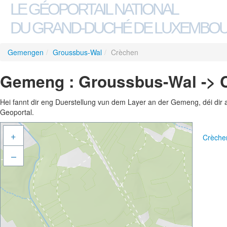
LE GÉOPORTAIL NATIONAL
DU GRAND-DUCHÉ DE LUXEMBO
Gemengen
/
Groussbus-Wal
/
Crèchen
Gemeng : Groussbus-Wal -> 
Hei fannt dir eng Duerstellung vun dem Layer an der Gemeng, déi dir 
Geoportal.
+
Crèche
–