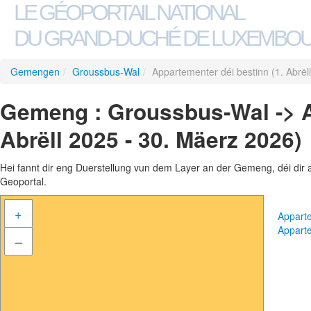
LE GÉOPORTAIL NATIONAL
DU GRAND-DUCHÉ DE LUXEMBO
Gemengen
/
Groussbus-Wal
/
Appartementer déi bestinn (1. Abrël
Gemeng : Groussbus-Wal -> A
Abrëll 2025 - 30. Mäerz 2026)
Hei fannt dir eng Duerstellung vun dem Layer an der Gemeng, déi dir 
Geoportal.
+
Apparte
Apparte
–