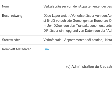
Numm
Verkafspräisser vun den Appartementer déi besti
Beschreiwung
Dëse Layer weist d'Verkafspräisser vun den App
si fir déi verschidde Gemengen an Euroe pro 
m Jor. D'Zuel vun den Transaktiounen entspréc
D'Präisser sinn opgrond vun Daten vun der "Adm
Stëchwieder
Verkafspräis,  Appartementer déi bestinn,  Not
Komplett Metadaten
Link
(c) Administration du Cadast