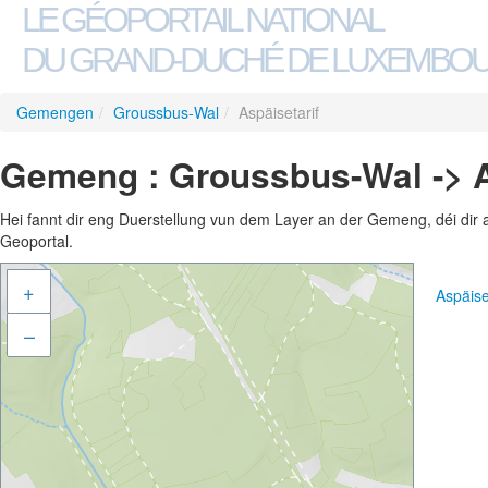
LE GÉOPORTAIL NATIONAL
DU GRAND-DUCHÉ DE LUXEMBO
Gemengen
/
Groussbus-Wal
/
Aspäisetarif
Gemeng : Groussbus-Wal -> A
Hei fannt dir eng Duerstellung vun dem Layer an der Gemeng, déi dir 
Geoportal.
+
Aspäise
–