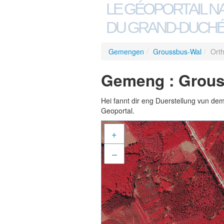
LE GÉOPORTAIL N
DU GRAND-DUCHÉ
Gemengen
/
Groussbus-Wal
/
Orth
Gemeng : Grouss
Hei fannt dir eng Duerstellung vun de
Geoportal.
+
–