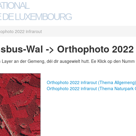
ATIONAL
 DE LUXEMBOURG
ophoto 2022 infrarout
bus-Wal -> Orthophoto 2022 
m Layer an der Gemeng, déi dir ausgewielt hutt. Ee Klick op den Numm 
Orthophoto 2022 infrarout (Thema Allgemeng
Orthophoto 2022 infrarout (Thema Naturpark 