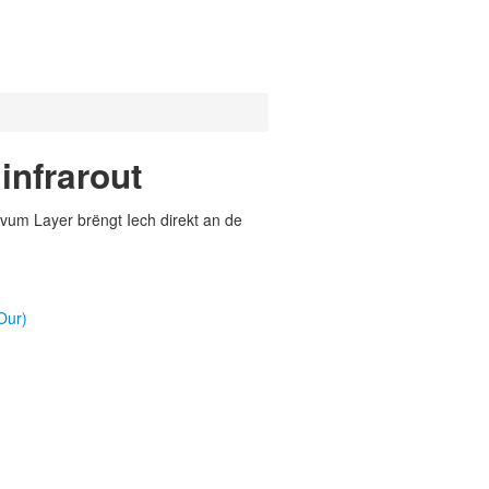
infrarout
vum Layer brëngt Iech direkt an de
)
Our)