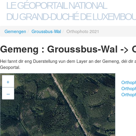
LE GÉOPORTAIL NATIONAL
DU GRAND-DUCHÉ DE LUXEMBO
Gemengen
/
Groussbus-Wal
/
Orthophoto 2021
Gemeng : Groussbus-Wal -> 
Hei fannt dir eng Duerstellung vun dem Layer an der Gemeng, déi dir 
Geoportal.
+
Orthop
Orthop
–
Orthop