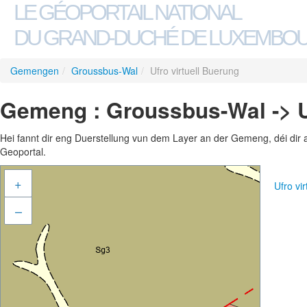
LE GÉOPORTAIL NATIONAL
DU GRAND-DUCHÉ DE LUXEMBO
Gemengen
/
Groussbus-Wal
/
Ufro virtuell Buerung
Gemeng : Groussbus-Wal -> Uf
Hei fannt dir eng Duerstellung vun dem Layer an der Gemeng, déi dir 
Geoportal.
+
Ufro vi
–