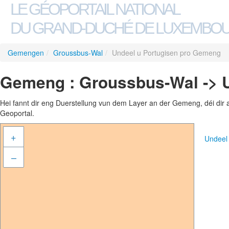
LE GÉOPORTAIL NATIONAL
DU GRAND-DUCHÉ DE LUXEMBO
Gemengen
/
Groussbus-Wal
/
Undeel u Portugisen pro Gemeng
Gemeng : Groussbus-Wal -> 
Hei fannt dir eng Duerstellung vun dem Layer an der Gemeng, déi dir 
Geoportal.
+
Undeel
–