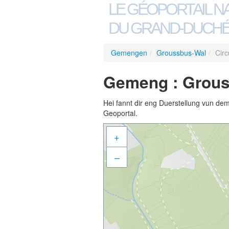
LE GÉOPORTAIL N
DU GRAND-DUCHÉ
Gemengen
/
Groussbus-Wal
/
Circ
Gemeng : Grouss
Hei fannt dir eng Duerstellung vun de
Geoportal.
+
–