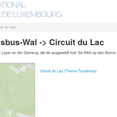
ATIONAL
 DE LUXEMBOURG
uit du Lac
bus-Wal -> Circuit du Lac
m Layer an der Gemeng, déi dir ausgewielt hutt. Ee Klick op den Numm 
Circuit du Lac (Thema Tourismus)