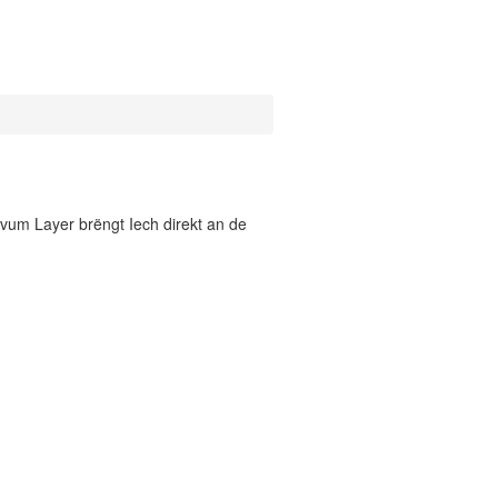
vum Layer brëngt Iech direkt an de