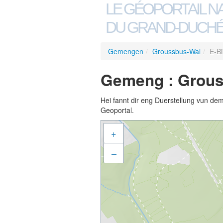
LE GÉOPORTAIL N
DU GRAND-DUCHÉ
Gemengen
/
Groussbus-Wal
/
E-B
Gemeng : Grous
Hei fannt dir eng Duerstellung vun de
Geoportal.
+
–