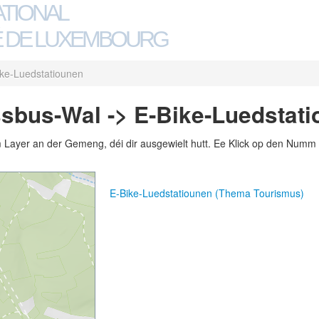
ATIONAL
 DE LUXEMBOURG
ike-Luedstatiounen
sbus-Wal -> E-Bike-Luedstat
m Layer an der Gemeng, déi dir ausgewielt hutt. Ee Klick op den Numm 
E-Bike-Luedstatiounen (Thema Tourismus)