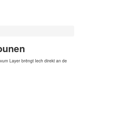
iounen
vum Layer brëngt Iech direkt an de