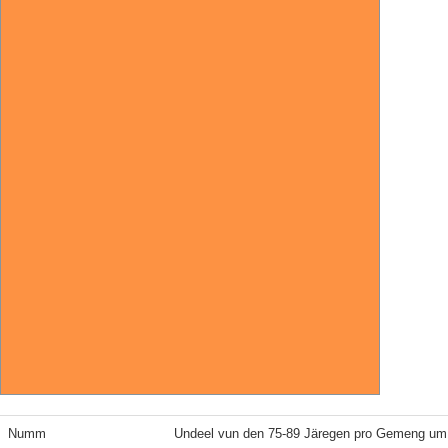
Numm
Undeel vun den 75-89 Järegen pro Gemeng um 