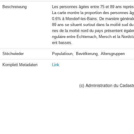
Beschreiwung
Les personnes âgées entre 75 et 89 ans représen
La carte montre la proportion des personnes âg
0.6% à Mondorf-les-Bains. De manière générale
89 ans se situent surtout dans la moitié sud du
nes de la moitié nord du pays présentent égale
ngulaire entre Echternach, Mersch et la Nords
ent basses.
Stëchwieder
Populatioun,  Bevëlkerung,  Altersgruppen
Komplett Metadaten
Link
(c) Administration du Cadast