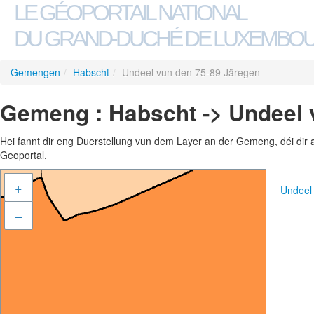
LE GÉOPORTAIL NATIONAL
DU GRAND-DUCHÉ DE LUXEMBO
Gemengen
/
Habscht
/
Undeel vun den 75-89 Järegen
Gemeng : Habscht -> Undeel 
Hei fannt dir eng Duerstellung vun dem Layer an der Gemeng, déi dir 
Geoportal.
+
Undeel
–