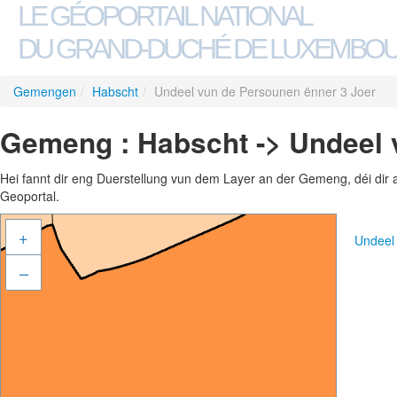
LE GÉOPORTAIL NATIONAL
DU GRAND-DUCHÉ DE LUXEMBO
Gemengen
/
Habscht
/
Undeel vun de Persounen ënner 3 Joer
Gemeng : Habscht -> Undeel 
Hei fannt dir eng Duerstellung vun dem Layer an der Gemeng, déi dir 
Geoportal.
+
Undeel
–