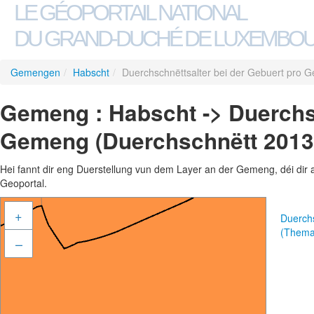
LE GÉOPORTAIL NATIONAL
DU GRAND-DUCHÉ DE LUXEMBO
Gemengen
/
Habscht
/
Duerchschnëttsalter bei der Gebuert pro
Gemeng : Habscht -> Duerchsc
Gemeng (Duerchschnëtt 2013
Hei fannt dir eng Duerstellung vun dem Layer an der Gemeng, déi dir 
Geoportal.
+
Duerch
(Thema
–