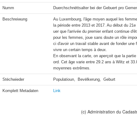
Numm
Duerchschnëttsalter bei der Gebuert pro Geme
Beschreiwung
Au Luxembourg, l'âge moyen auquel les femmes 
la période entre 2013 et 2017. Au début du 21e
uer que l'arrivée du premier enfant continue d'
pour les femmes, joue sans doute un rôle impor
ci d'avoir un travail stable avant de fonder un
vivre un certain temps à deux.

En observant la carte, on aperçoit que la part
ord. Cet âge varie entre 29.2 ans à Wiltz et 33
moyennes extrêmes.
Stëchwieder
Populatioun,  Bevëlkerung,  Geburt
Komplett Metadaten
Link
(c) Administration du Cadast