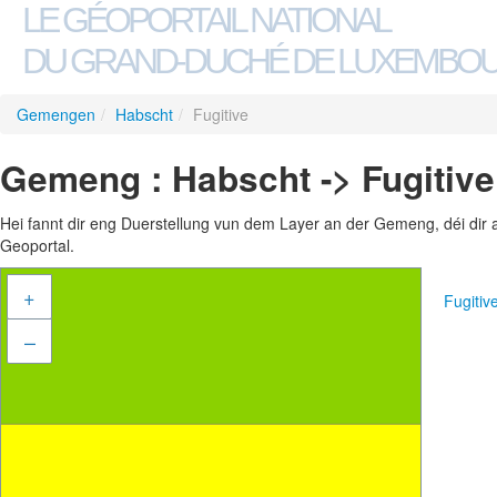
LE GÉOPORTAIL NATIONAL
DU GRAND-DUCHÉ DE LUXEMBO
Gemengen
/
Habscht
/
Fugitive
Gemeng : Habscht -> Fugitive
Hei fannt dir eng Duerstellung vun dem Layer an der Gemeng, déi dir 
Geoportal.
+
Fugiti
–