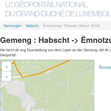
LE GÉOPORTAIL NATIONAL
DU GRAND-DUCHÉ DE LUXEMBO
Gemengen
/
Habscht
/
Ëmnotzung / Chantier (Stand: 2018)
Gemeng : Habscht -> Ëmnotzun
Hei fannt dir eng Duerstellung vun dem Layer an der Gemeng, déi dir 
Geoportal.
+
Ëmnotz
–