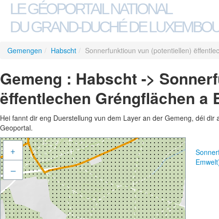
LE GÉOPORTAIL NATIONAL
DU GRAND-DUCHÉ DE LUXEMBO
Gemengen
/
Habscht
/
Sonnerfunktioun vun (potentiellen) ëffent
Gemeng : Habscht -> Sonnerfu
ëffentlechen Gréngflächen a
Hei fannt dir eng Duerstellung vun dem Layer an der Gemeng, déi dir 
Geoportal.
+
Sonnerf
Emwelt
–