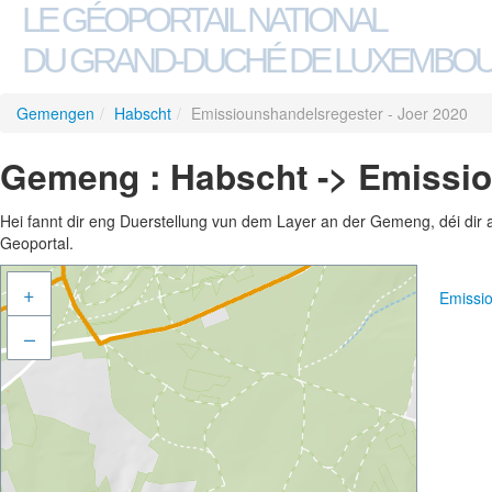
LE GÉOPORTAIL NATIONAL
DU GRAND-DUCHÉ DE LUXEMBO
Gemengen
/
Habscht
/
Emissiounshandelsregester - Joer 2020
Gemeng : Habscht -> Emissio
Hei fannt dir eng Duerstellung vun dem Layer an der Gemeng, déi dir 
Geoportal.
+
Emissi
–