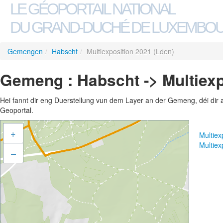
LE GÉOPORTAIL NATIONAL
DU GRAND-DUCHÉ DE LUXEMBO
Gemengen
/
Habscht
/
Multiexposition 2021 (Lden)
Gemeng : Habscht -> Multiexp
Hei fannt dir eng Duerstellung vun dem Layer an der Gemeng, déi dir 
Geoportal.
+
Multiex
Multiex
–