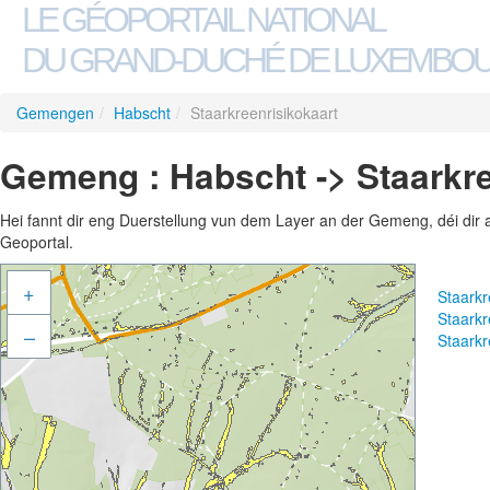
LE GÉOPORTAIL NATIONAL
DU GRAND-DUCHÉ DE LUXEMBO
Gemengen
/
Habscht
/
Staarkreenrisikokaart
Gemeng : Habscht -> Staarkre
Hei fannt dir eng Duerstellung vun dem Layer an der Gemeng, déi dir 
Geoportal.
+
Staarkr
Staarkr
–
Staarkr