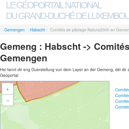
LE GÉOPORTAIL NATIONAL
DU GRAND-DUCHÉ DE LUXEMBO
Gemengen
/
Habscht
/
Comités de pilotage Natura2000 an Geme
Gemeng : Habscht -> Comités
Gemengen
Hei fannt dir eng Duerstellung vun dem Layer an der Gemeng, déi dir 
Geoportal.
+
Comité
Comité
–
Comité
Comité