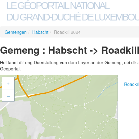
LE GÉOPORTAIL NATIONAL
DU GRAND-DUCHÉ DE LUXEMBO
Gemengen
/
Habscht
/
Roadkill 2024
Gemeng : Habscht -> Roadkil
Hei fannt dir eng Duerstellung vun dem Layer an der Gemeng, déi dir 
Geoportal.
+
Roadki
–