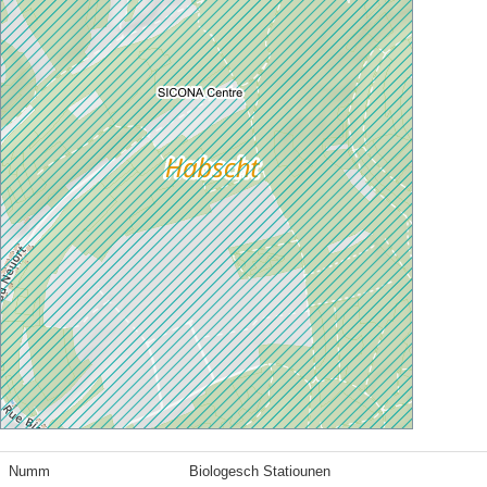
Numm
Biologesch Statiounen