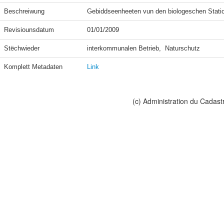
Beschreiwung
Revisiounsdatum
01/01/2009
Stëchwieder
Komplett Metadaten
Link
(c) Administration du Cadast