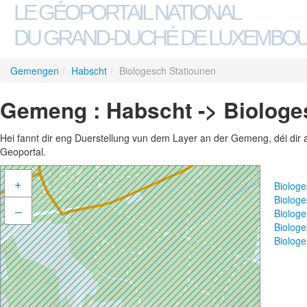
LE GÉOPORTAIL NATIONAL
DU GRAND-DUCHÉ DE LUXEMBO
Gemengen
/
Habscht
/
Biologesch Statiounen
Gemeng : Habscht -> Biologe
Hei fannt dir eng Duerstellung vun dem Layer an der Gemeng, déi dir 
Geoportal.
+
Biolog
Biolog
–
Biolog
Biolog
Biologe