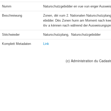
Numm
Naturschutzgebidder en vue vun enger Auswei
Beschreiwung
Zonen, déi vum 2. Nationalen Naturschutzplan
ebidder. Dës Zonen hunn am Moment nach keen 
itiv a kënnen nach während der Ausweisungspr
Stëchwieder
Naturschutzplang,  Naturschutzgebidder
Komplett Metadaten
Link
(c) Administration du Cadast