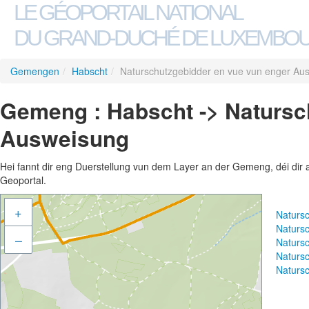
LE GÉOPORTAIL NATIONAL
DU GRAND-DUCHÉ DE LUXEMBO
Gemengen
/
Habscht
/
Naturschutzgebidder en vue vun enger Au
Gemeng : Habscht -> Natursc
Ausweisung
Hei fannt dir eng Duerstellung vun dem Layer an der Gemeng, déi dir 
Geoportal.
+
Naturs
Naturs
–
Naturs
Naturs
Naturs