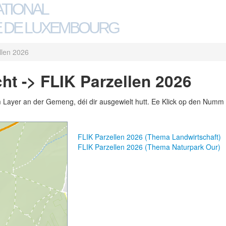
ATIONAL
 DE LUXEMBOURG
llen 2026
t -> FLIK Parzellen 2026
m Layer an der Gemeng, déi dir ausgewielt hutt. Ee Klick op den Numm 
FLIK Parzellen 2026 (Thema Landwirtschaft)
FLIK Parzellen 2026 (Thema Naturpark Our)