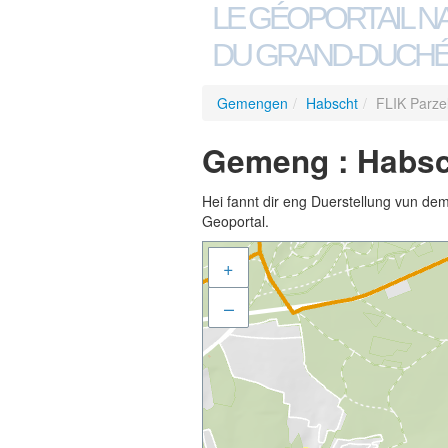
LE GÉOPORTAIL N
DU GRAND-DUCHÉ
Gemengen
/
Habscht
/
FLIK Parze
Gemeng : Habsch
Hei fannt dir eng Duerstellung vun de
Geoportal.
+
–