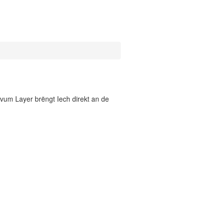
vum Layer brëngt Iech direkt an de