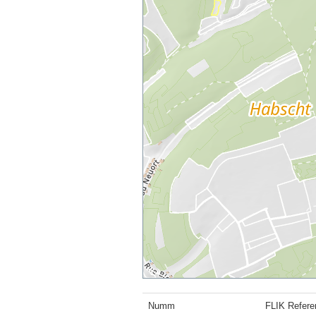
Numm
FLIK Refere