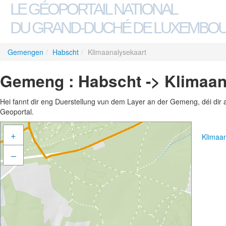
LE GÉOPORTAIL NATIONAL
DU GRAND-DUCHÉ DE LUXEMBO
Gemengen
/
Habscht
/
Klimaanalysekaart
Gemeng : Habscht -> Klimaan
Hei fannt dir eng Duerstellung vun dem Layer an der Gemeng, déi dir 
Geoportal.
+
Klimaa
–