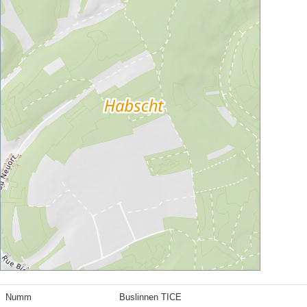
Numm
Buslinnen TICE