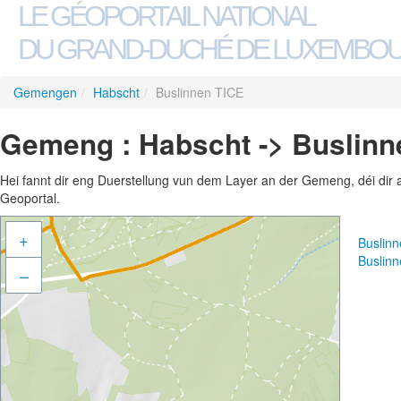
LE GÉOPORTAIL NATIONAL
DU GRAND-DUCHÉ DE LUXEMBO
Gemengen
/
Habscht
/
Buslinnen TICE
Gemeng : Habscht -> Buslinn
Hei fannt dir eng Duerstellung vun dem Layer an der Gemeng, déi dir 
Geoportal.
+
Buslin
Buslin
–