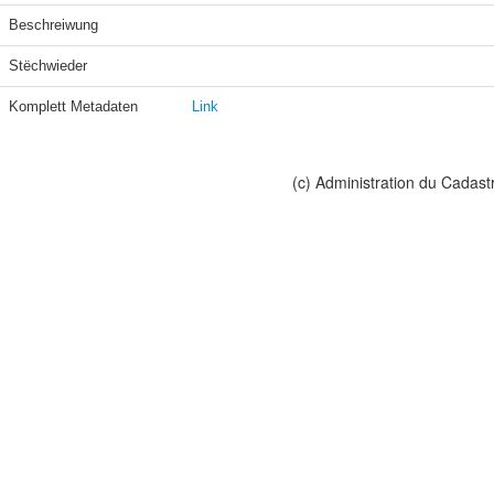
Beschreiwung
Stëchwieder
Komplett Metadaten
Link
(c) Administration du Cadast