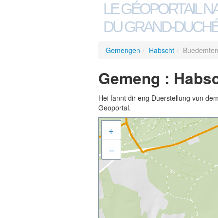
LE GÉOPORTAIL N
DU GRAND-DUCHÉ
Gemengen
/
Habscht
/
Buedemtem
Gemeng : Habsc
Hei fannt dir eng Duerstellung vun de
Geoportal.
+
–