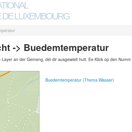
ATIONAL
 DE LUXEMBOURG
peratur
ht -> Buedemtemperatur
m Layer an der Gemeng, déi dir ausgewielt hutt. Ee Klick op den Numm 
Buedemtemperatur (Thema Wasser)