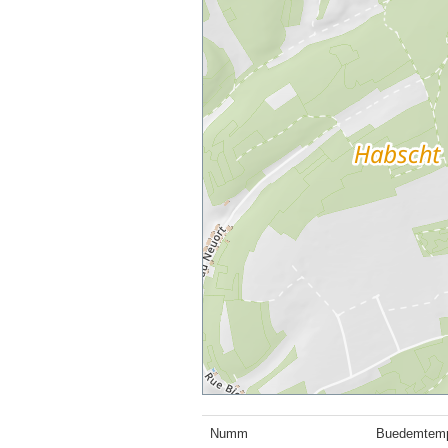
Numm
Buedemtemp