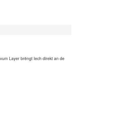
vum Layer brëngt Iech direkt an de