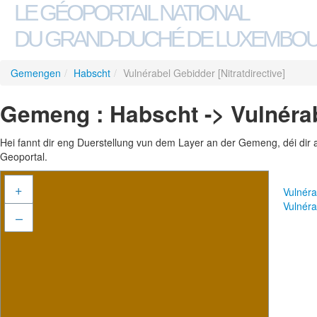
LE GÉOPORTAIL NATIONAL
DU GRAND-DUCHÉ DE LUXEMBO
Gemengen
/
Habscht
/
Vulnérabel Gebidder [Nitratdirective]
Gemeng : Habscht -> Vulnérabe
Hei fannt dir eng Duerstellung vun dem Layer an der Gemeng, déi dir 
Geoportal.
+
Vulnéra
Vulnéra
–