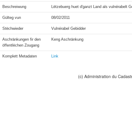
Beschreiwung
Lëtzebuerg huet d'ganzt Land als vulnérabelt Ge
Gülteg vun
08/02/2011
Stëchwieder
Vulnérabel Gebidder
Aschränkungen fir den 
Keng Aschränkung
öffentlëchen Zougang
Komplett Metadaten
Link
(c) Administration du Cadast