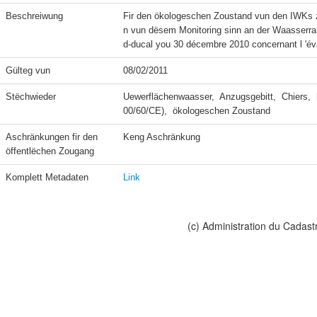
Beschreiwung
Fir den ökologeschen Zoustand vun den IWKs 
n vun dësem Monitoring sinn an der Waasserra
d-ducal you 30 décembre 2010 concernant l 'éva
Gülteg vun
08/02/2011
Stëchwieder
Uewerflächenwaasser,  Anzugsgebitt,  Chiers,  
00/60/CE),  ökologeschen Zoustand
Aschränkungen fir den 
Keng Aschränkung
öffentlëchen Zougang
Komplett Metadaten
Link
(c) Administration du Cadast