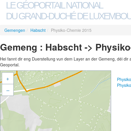
LE GÉOPORTAIL NATIONAL
DU GRAND-DUCHÉ DE LUXEMBO
Gemengen
/
Habscht
/
Physiko-Chemie 2015
Gemeng : Habscht -> Physik
Hei fannt dir eng Duerstellung vun dem Layer an der Gemeng, déi dir 
Geoportal.
+
Physik
Physik
–